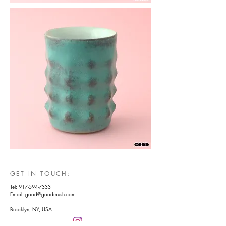
GET IN TOUCH:
Tel:
917-594-7333
Email:
good@goodmush.com
Brooklyn, NY, USA